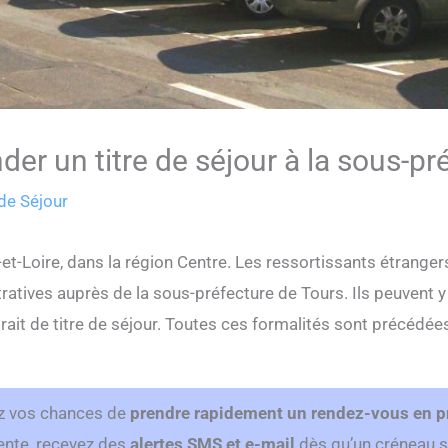
er un titre de séjour à la sous-pr
 de Séjour
re-et-Loire, dans la région Centre. Les ressortissants étran
ratives auprès de la sous-préfecture de Tours. Ils peuvent
rait de titre de séjour. Toutes ces formalités sont précédée
z vos chances de
prendre rapidement un rendez-vous en p
ttente, recevez des
alertes SMS et e-mail
dès qu’un créneau se